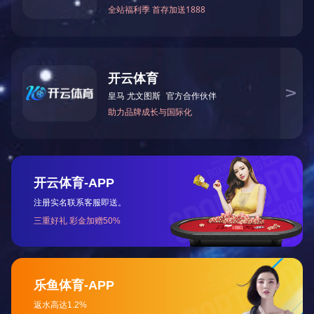
hr@caribbeansportsnetwork.com
人才招聘
米兰体育·米兰官方网站-米兰online(中国)
地址：石家庄市元氏经济开发区米兰体育·米兰官方网
站-米兰online(中国) 大道1号
电话：
18032816787
邮箱：
support@caribbeansportsnetwork.com