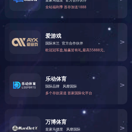
米兰体育·米兰官方网站-米兰online(中国) -致力于成为全球智能
装备领军企业
在线留言
了解更多 →
人事部
您可以把您的简历投递至邮箱
如符合我们的要求，我们会尽快安排面试