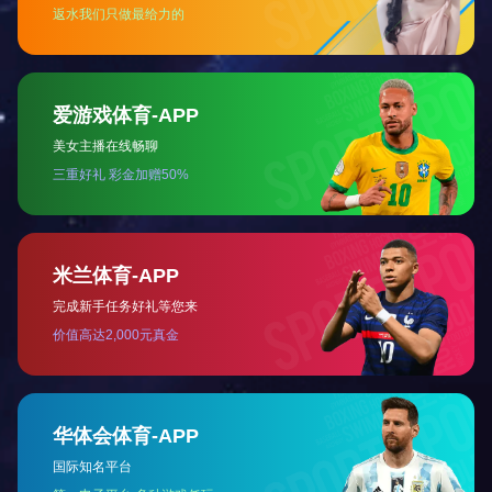
留言给我们
LEAVE US A MESSAGE
填写您的联系方式，我们将在一个工作日内及时与您取得联系，尽快
解决您提出的问题。