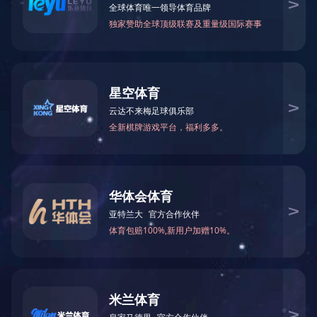
伸缩桅杆 垂直
米兰体育·米兰官方网站-米兰onlin
e(中国) 刚性链伸缩桅杆垂直型由
多节刚性链嵌套组成，可实现垂直
方向的多级伸缩举升，通过精密的
了解详情
锁止机构确保伸缩过程的稳定性与
安全性，适配航空航天精密升降设
备、重型工程机械的高空作业需
求。
伸缩桅杆 水平
米兰体育·米兰官方网站-米兰onlin
e(中国) 刚性链伸缩桅杆水平型采
用分段式刚性链结构，可完成水平
方向的长距离伸缩动作，链体末端
了解详情
配备高精度定位组件，能在船舶制
造、自动化流水线辅助设备中实现
精准的物料抓取与位置对接。