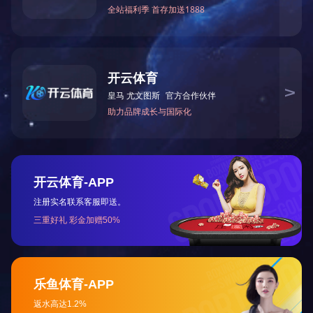
无论您处于项目的哪个阶段，我们都乐于为您提供初步的技术交流和
方案建议。
快速原型验证（视项目情况而定）
对于一些复杂或创新性的应用，我们可协助进行概念设计和初步验
证。
全程技术支持
从项目初期的需求分析，到方案设计、生产制造，再到现场安装调试
和后期维护，米兰体育·米兰官方网站-米兰online(中国) 将为您提供
全生命周期的技术支持。