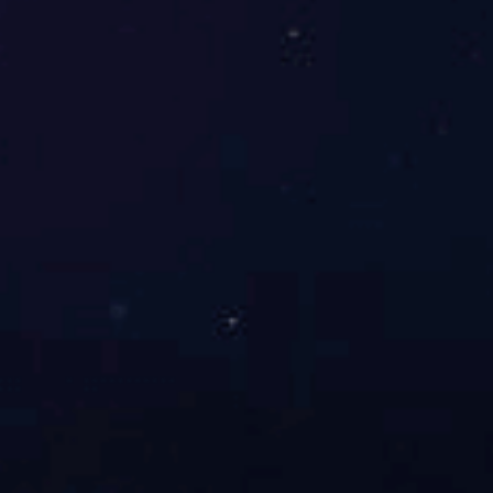
常见问题解答
刚性链升降台的类型有哪些
Q1.2.1
刚性链升降台的特点
Q1.2.2
刚性链升降台的功能和特点
Q1.2.3
刚性链升降台如何实现安全运行？
Q1.2.4
刚性链升降台能否实现多级定位？
Q1.2.5
刚性链升降台的安装空间有何要求？
Q1.2.6
伺服电机驱动升降台的优势是什么？
Q1.2.7
三相异步升降台的动力特点及适用场景？
Q1.2.8