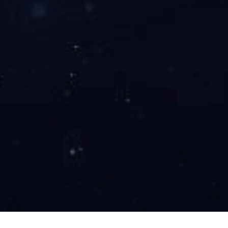
微信
联系我们