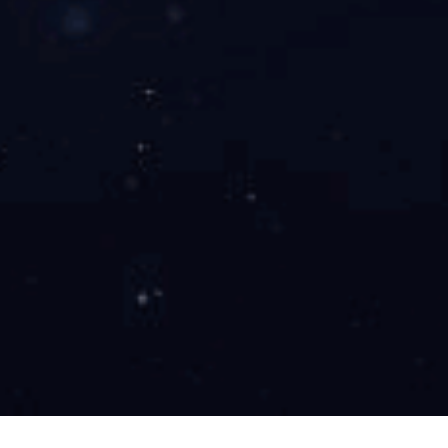
微信
联系我们