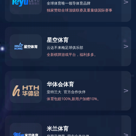
关于米兰体育·米兰官方网站-米兰online(中国)
米兰体育·米兰官方网站-米兰online(中国) 产品
解决方案
技术支持