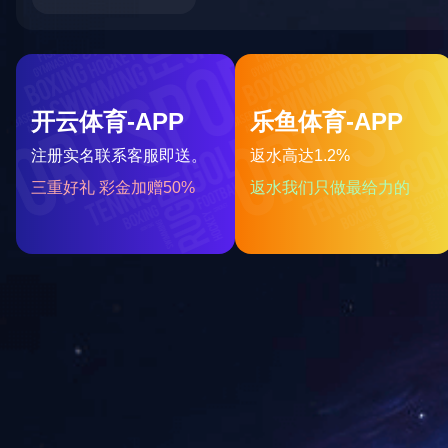
解决方案
技术支持