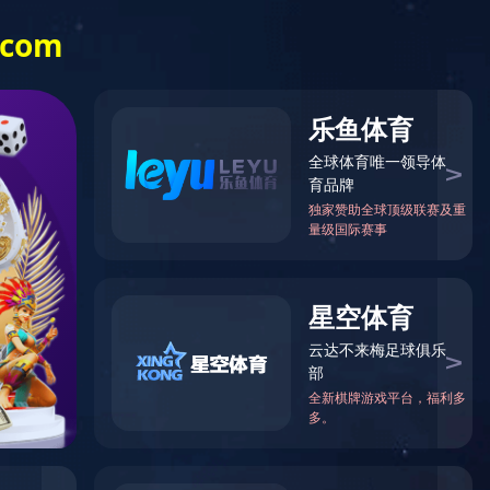
Language
新闻动态
产品咨询
体育·米兰官方网站-米兰ONLINE
联系我
们