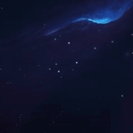
产品中
心
刚性链
定制化升
降台
智能机器
人
舞台机械
视频号
公众号
抖音号