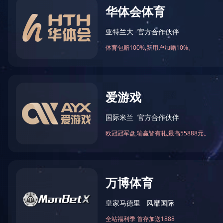
选型指导
技术文
米兰体育·米兰官方网站
视频资料
关于米兰体育·米兰官方网站-
米兰online(中国)
米兰体育·米兰官方网站-米兰o
nline(中国) 产品