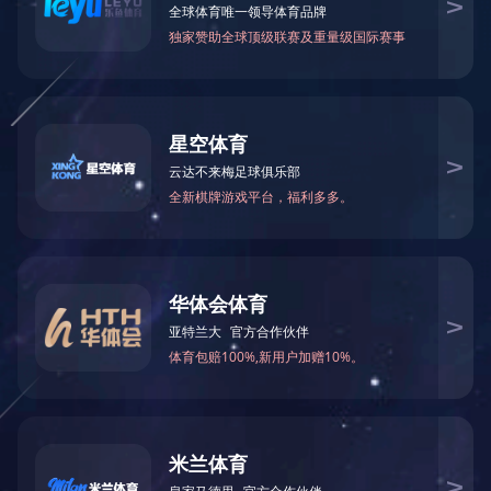
关于米兰体育·米兰官方网站-米兰online(中国)
米兰体育·米兰官方网站-米兰online(中国) 产品
解决方案
技术支持
联系米兰体育·米兰官方网站-米兰online(中国) 技
术团队
获取定制化解决方案
微信