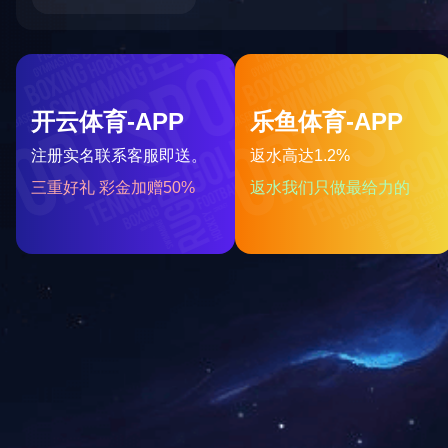
解决方案
技术支持
产品中