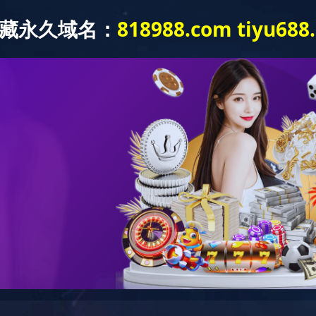
E
产品中
解决方
服务支
关于米兰
心
案
持
(中国)
服务支持
行业领先的刚性链技术完整方案供应商