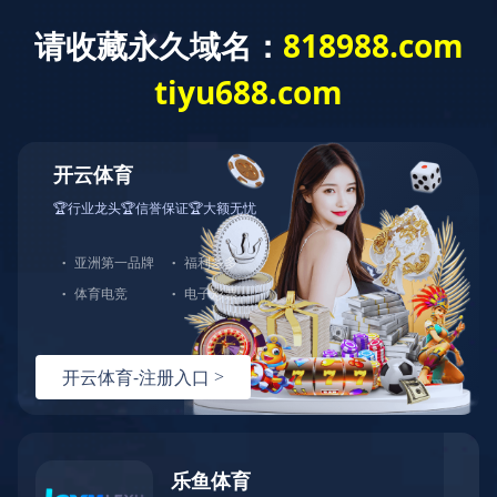
米兰体育·米兰官方网站
Language
新闻动态
产品咨询
米兰体育·米兰官方网站-米兰ONLINE(中国)
产品中心
服务支持
解决方案
服务支持
选型指导
技术文档
常见问题
视频资料
关于米兰体育·米兰官方网站-米兰ONLINE(中国)
视频资料
联系我们