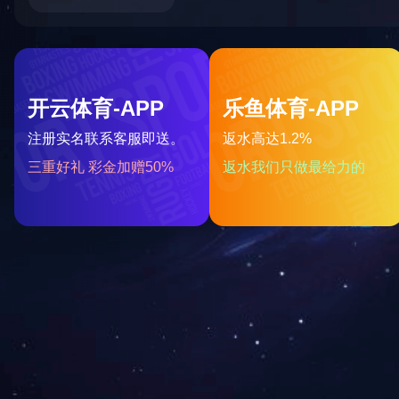
解决方案
技术支持
产品中
心
刚性链
定制化升
降台
智能机器
人
舞台机械