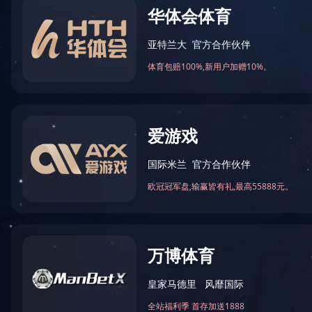
选型指导
技术文
米兰体育·米兰官方网站
视频资料
关于米兰体育·米兰官方网站-
米兰online(中国)
米兰体育·米兰官方网站-米兰o
nline(中国) 产品