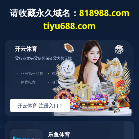
米兰体育·米兰官方网站
Language
新闻动态
产品咨询
米兰体育·米兰官方网站-米兰ONLINE(中国)
产品中心
服务支持
解决方案
服务支持
选型指导
技术文档
常见问题
视频资料
关于米兰体育·米兰官方网站-米兰ONLINE(中国)
视频资料
联系我们