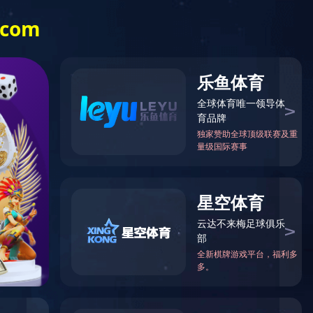
Language
新闻动态
产品咨询
体育·米兰官方网站-米兰ONLINE
联系我
们