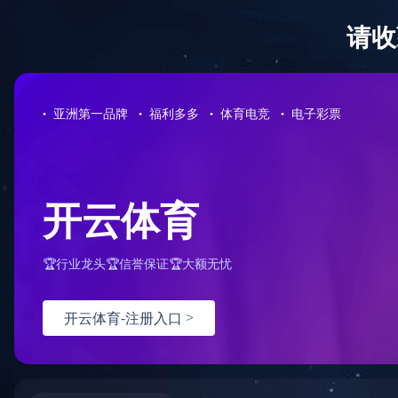
米兰体育·米兰官方网站
support@caribbeansportsnetwork.com
米兰体育·米兰官方网站-米兰ONLIN
(中国)