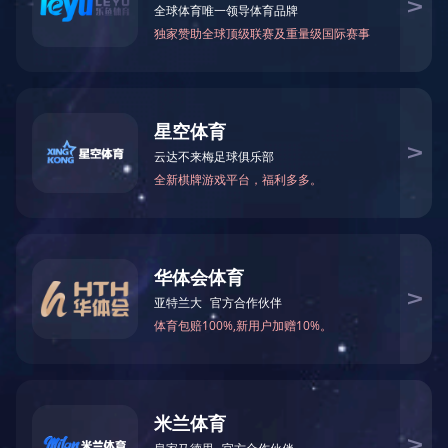
关于米兰体育·米兰官方网站-米兰online(中国)
米兰体育·米兰官方网站-米兰online(中国) 产品
解决方案
技术支持
联系米兰体育·米兰官方网站-米兰online(中国) 技
术团队
获取定制化解决方案
微信