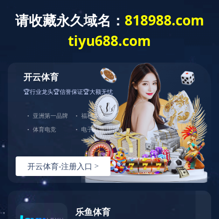
米兰体育·米兰官方网站
Language
新闻动态
产品咨询
米兰体育·米兰官方网站-米兰ONLINE(中国)
产品中心
服务支持
解决方案
服务支持
选型指导
技术文档
常见问题
视频资料
关于米兰体育·米兰官方网站-米兰ONLINE(中国)
视频资料
联系我们