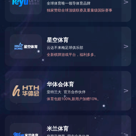
关于米兰体育·米兰官方网站-米兰online(中国)
米兰体育·米兰官方网站-米兰online(中国) 产品
解决方案
技术支持
联系米兰体育·米兰官方网站-米兰online(中国) 技
术团队
获取定制化解决方案
微信