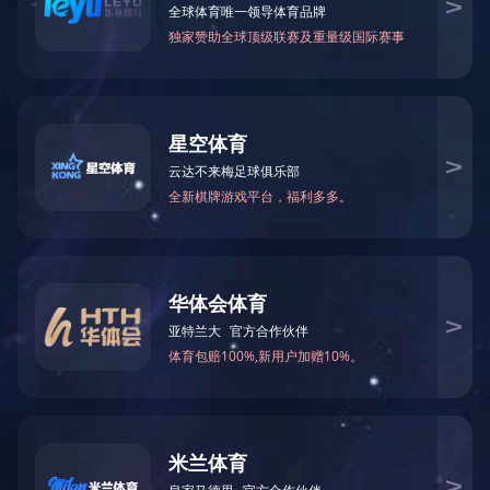
关于米兰体育·米兰官方网站-米兰online(中国)
米兰体育·米兰官方网站-米兰online(中国) 产品
解决方案
技术支持
联系米兰体育·米兰官方网站-米兰online(中国) 技
术团队
获取定制化解决方案
微信