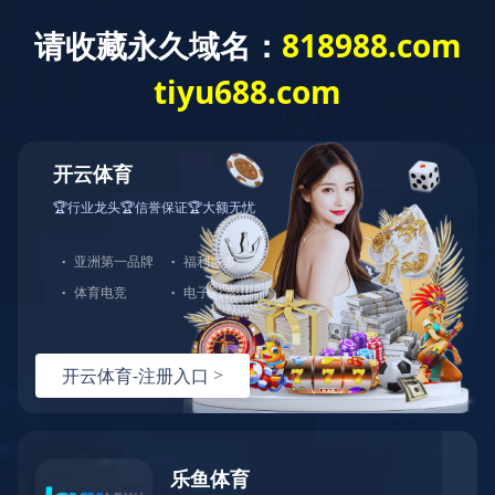
米兰体育·米兰官方网站
Language
新闻动态
产品咨询
米兰体育·米兰官方网站-米兰ONLINE(中国)
产品中心
服务支持
解决方案
服务支持
选型指导
技术文档
常见问题
视频资料
关于米兰体育·米兰官方网站-米兰ONLINE(中国)
视频资料
联系我们