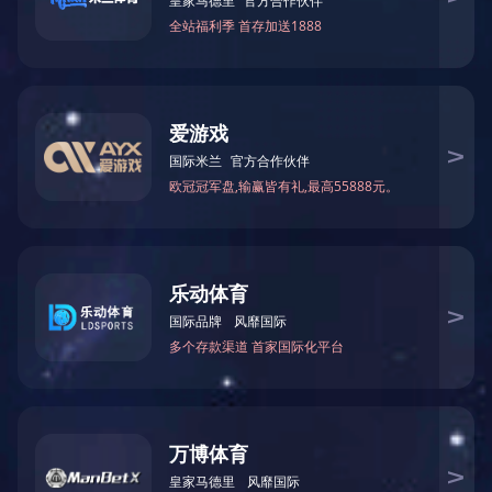
米兰体育·米兰官方网站-米兰online(中国) 刚性链的技术特点
和优势