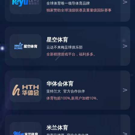
关于米兰体育·米兰官方网站-米兰online(中国)
米兰体育·米兰官方网站-米兰online(中国) 产品
解决方案
技术支持