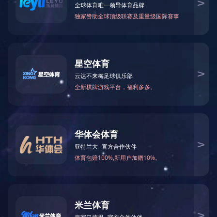
米兰体育·米兰官方网站-米兰online(中国) 刚性
链的技术特点和优势
发布时间：
2025-08-14
上一页
无