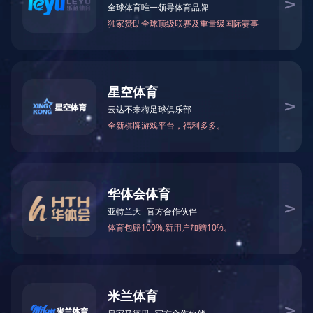
关于米兰体育·米兰官方网站-米兰online(中国)
米兰体育·米兰官方网站-米兰online(中国) 产品
解决方案
技术支持
联系米兰体育·米兰官方网站-米兰online(中国) 技
术团队
获取定制化解决方案
微信