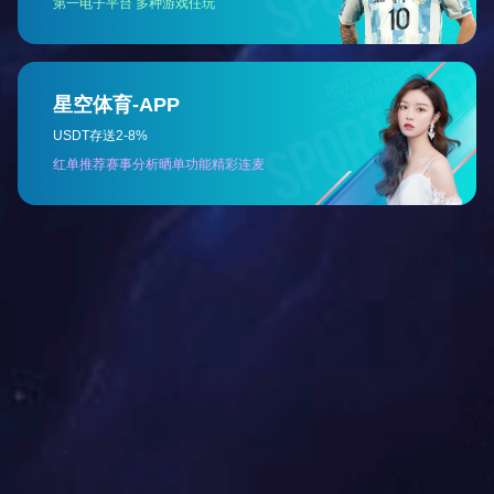
特殊需求可定制
应用场景
工业领域
动态建筑
工程机械
相关解决方案