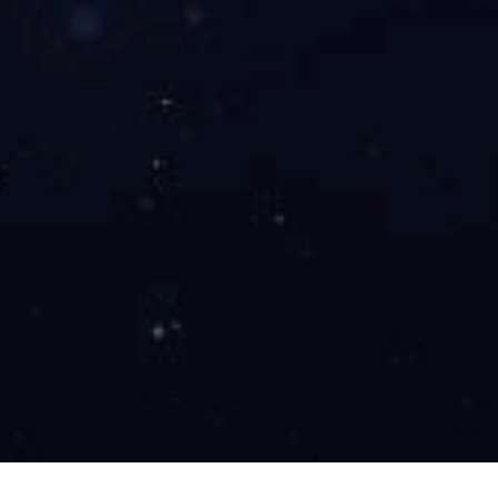
联系米兰体育·米兰官方网站-米兰online(中国) 技
术团队
获取定制化解决方案
18032816787
EVO-TEC
support@caribbeansportsnetwork.com
订阅我们的最新动态
订阅
视频号
公众号
抖音号