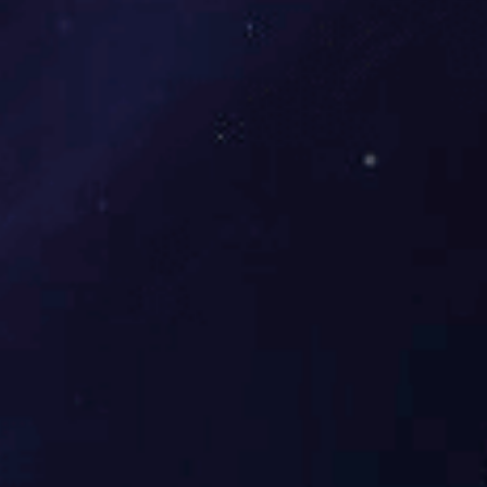
Content update in progress,...
相关视频
产品留言