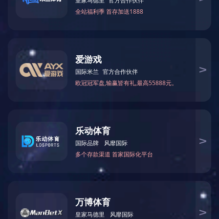
support@caribbeansportsnetwork.com
邮箱：
推拉链
所属分类：
产品介绍
相关解决方案
相关视频
产品留言
同类产品推荐
产品介绍