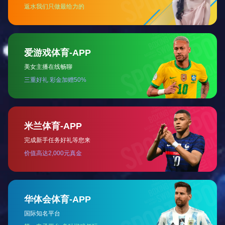
多根同步，轻松推动上百吨负载
重复定位精度-毫米级别
上百万次循环使用
环保节能，无漏油风险
安装便捷，维护简便
定制产品可实现在洁净室、高温辐射、高速条件下使用
产品特点
标准系列齐全
重复定位精度毫米级
别
上百万次循环使用、
环保