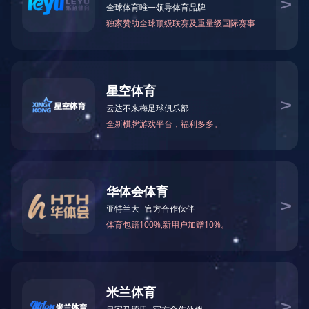
多渠道激励
为充分调动公司核心团队人员的积极性，公司建立了短、
双通道职涯体系
中、长期激励机制。通过调薪、年终奖金、优秀表彰等多种
渠道吸引和留住优秀人才。
团队协作舞台
公司从人才选拔、任用、培养和发展等各关键环节打通员工
职业发展全路径，同时设立技术与管理双通道，为人员提供
广阔的发展空间，充分发挥员工自身优势与特长。
国际项目促成长
河北米兰体育·米兰官方网站-米兰online(中国) 拥有丰富的
跨域协作塑多元
国际项目，员工有机会接触前沿技术，与全球精英合作，拓
宽事业，实现专业能力快速进阶。
公司多种跨域项目，促使员工涉足军工、舞台、工业等多领
域，助力员工突破单一思维，培养综合素养，成为复合型人
才。
校园招聘