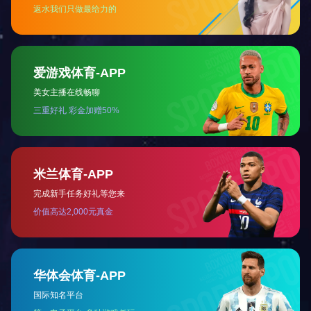
最新新闻
刚性链源头厂家 —— 米兰体育·米兰官方网站-米兰online(中国)
机械
致敬每一位伟大的母亲！
平凡坚守 铸就非凡
从 “制造” 到 “绿造”——米兰体育·米兰官方网站-米兰online(中
国) 获评市级绿色工厂
微信
米兰体育·米兰官方网站-米兰online(中国) 刚性链升降系统 ——
联系我们
汽车制造升降驱动优选方案
服务不止 匠心不息