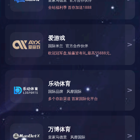
咬合链升降台
关键词：
推拉链升降台
关键词：