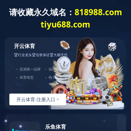
米兰体育·米兰官方网站
Language
新闻动态
产品咨询
米兰体育·米兰官方网站-米兰ONLINE(中国)
产品中心
解决方案
导向
服务支持
关于米兰体育·米兰官方网站-米兰ONLINE(中国)
关键词：
联系我们