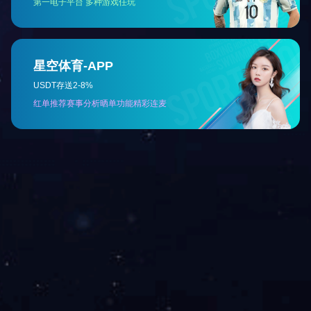
产品筛选
联系米兰体育·米兰官方网站-米兰online(中国) 技
术团队
获取定制化解决方案
18032816787
EVO-TEC
support@caribbeansportsnetwork.com
订阅我们的最新动态
订阅