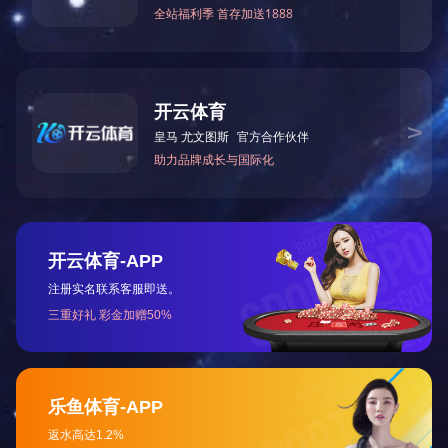
举升链升降台
关键词：
100AD升降台
关键词：