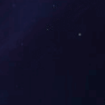
流动演出设备