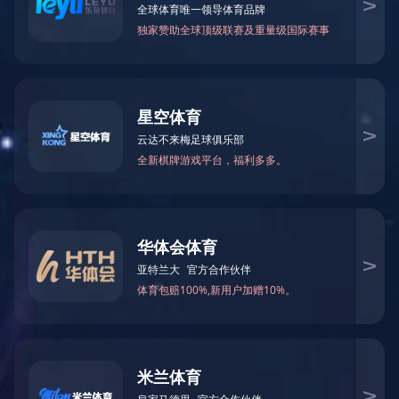
排绳准卷扬机
型号
速度(m/s)：0.001-0.2
载荷(kg)：200
电机功率(kw)：0.55-1.1
吊点数(Pc)：1
最大行程(m)：12
钢丝绳直径(mm)：6
尺寸(长x宽x高)(mm)
重量(kg)