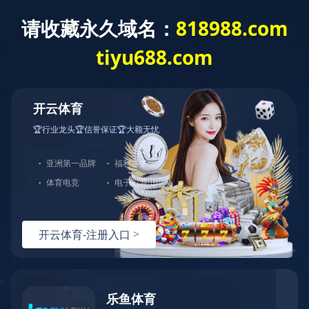
米兰体育·米兰官方网站
Language
新闻动态
产品咨询
米兰体育·米兰官方网站-米兰ONLINE(中国)
产品中心
解决方案
服务支持
关于米兰体育·米兰官方网站-米兰ONLINE(中国)
联系我们