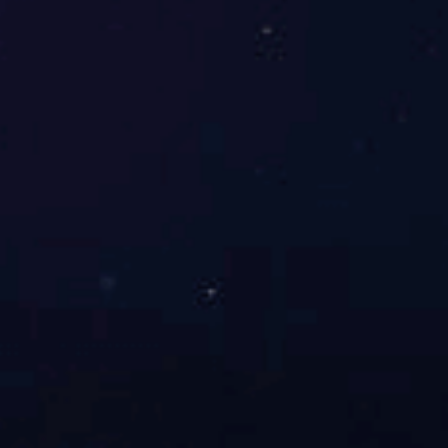
米兰体育·米兰官方网站-米兰online(中国) 刚性链技术：流动演出升降
设备的稳定与灵活革命
了解详情
剧院设备