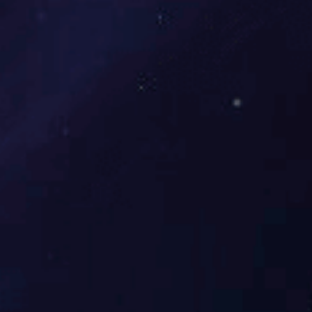
相关解决方案
轻卡/重卡换电站