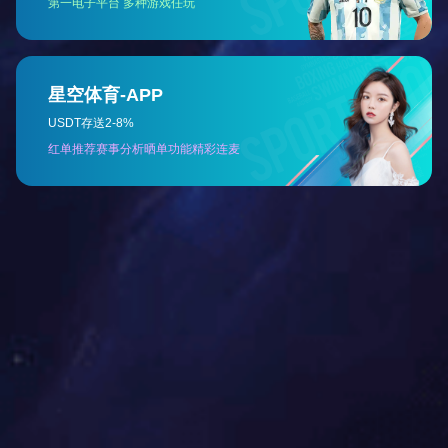
2
大幕机总长
13.5m-22.8m
可定制
3
大幕架重叠长度
1.9m-2.2m
可定制
4
单边行程
6.37m-10.385m
详见外形图
5
单边对开速度
1m/s
可定制
6
大幕有效荷载
≤750kg
可定制
型号描述
大幕机构造
大幕架
均匀对开伸缩臂
大幕机对开驱动，分为电动对开驱动和电动与手动一体对开驱动
两种