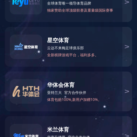
搜索
暂无数据