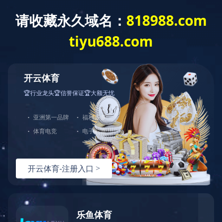
米兰体育·米兰官方网站
Language
新闻动态
产品咨询
米兰体育·米兰官方网站-米兰ONLINE(中国)
产品中心
服务支持
解决方案
服务支持
选型指导
技术文档
常见问题
视频资料
关于米兰体育·米兰官方网站-米兰ONLINE(中国)
全部分类
联系我们