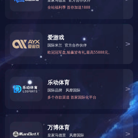
联系米兰体育·米兰官方网站-米兰online(中国) 技
术团队
微信
获取定制化解决方案
18032816787
联系我们
EVO-TEC
support@caribbeansportsnetwork.com
产品筛选
订阅我们的最新动态
订阅
视频号
公众号
抖音号
营业执照
|
标签