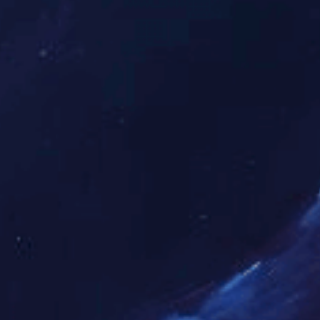
效保护钢丝绳，不易脱槽。
台上对噪音有严格要求的场合。
小的冲击力，尤其O类制动，冲击力是静止时的数倍，若采
降低结构造价；搬运及安装便利，降低施工成本。
间钢丝绳缠绕角度所限制的空间高度要求，极大程度上解
序（如：转向滑轮组、滑轮支架固定压块、固定螺栓、转