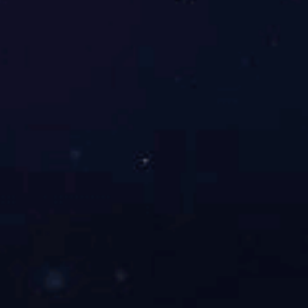
解决方
服务
关于米兰体育·米兰官方网站-
案
支持
online(中国)
工业
选型指
米兰体育·米兰官方网站-米兰online(中
导
简介
舞台
技术文
发展历程
档
新能源换
常见问
企业荣誉
电站
题
仓储物流
视频资
米兰体育·米兰官方网站
料
特种机械
售后服
人才发展
务