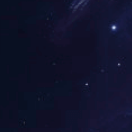
米兰
国
降