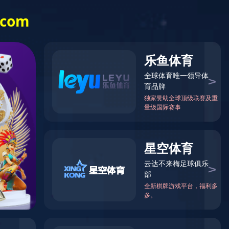
Language
新闻动态
产品咨询
体育·米兰官方网站-米兰ONLINE
联系我
们
t@caribbeansportsnetwork.com