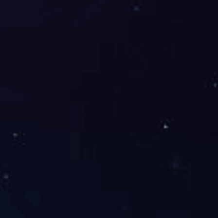
决您提出的问题。
微信
联系我们
产品筛选